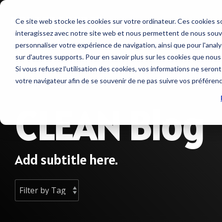
Skip
to
Ce site web stocke les cookies sur votre ordinateur. Ces cookies so
the
interagissez avec notre site web et nous permettent de nous souven
main
Service sur mesure
Sur nous
SUPPORT
content.
personnaliser votre expérience de navigation, ainsi que pour l'analys
Sondeurs et Sonars
Combinés
sur d'autres supports. Pour en savoir plus sur les cookies que nous
Contrat de maintenance SBM
Société
Nous contacter
Si vous refusez l'utilisation des cookies, vos informations ne seront 
Sondeurs
NavNet 
votre navigateur afin de se souvenir de ne pas suivre vos préféren
Modules NavNet et
GP1971F
Interventions à bord
Emploi
Tarifs et Catalogues
TIMEZERO
CLEAN Blog
Accesso
Sonars pour la pêche
Support et Suivi à distance
Partenaires
Trouver un revendeur
Sondes et Capteurs
Positionn
Class surveys
Enregistrer un produit
Combinés multifonction
Add subtitle here.
GPS avec
Accessoire sondeurs et
Atelier et Etudes R & D
Programmation de balise
Logiciel
sonars
Système
Sondeur IMO
Cartogr
Radars