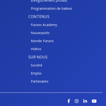
Enregistrement produit
Programmation de balises
CONTENUS
Furuno Academy
Nouveautés
Monde Furuno
Vidéos
SUR NOUS
Société
Emploi
Partenaires
Facebook
Instagra
Linked
Yo