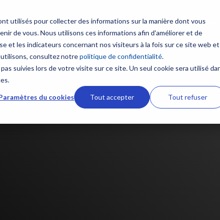
Produits
Ser
nt utilisés pour collecter des informations sur la manière dont vous
ir de vous. Nous utilisons ces informations afin d'améliorer et de
Contenus
Formation sur mesure
e et les indicateurs concernant nos visiteurs à la fois sur ce site web et
 multifonction
Communication et Syst
 utilisons, consultez notre
politique de confidentialité
.
satellitaires
Nouveautés
NavSkills Online
pas suivies lors de votre visite sur ce site. Un seul cookie sera utilisé da
TZtouch
ces.
Radio VHF
 et GP1871F
Furuno Academy
Centre de formation
Paramètres du cookies
Tout accepter
Tout refuser
Antennes VHF
ires NavNet TZtouch
Radio BLU
Monde Furuno
Formation ECDIS CBT
ement et Cartographie
Intercommunication mar
Comparatif électronique maritime
Formation personnalisabl
Système Iridium
 afficheur
Système Inmarsat
Programme Furuno
 TIMEZERO
Antennes VSAT
s ECDIS
Antennes TV
aphie marine