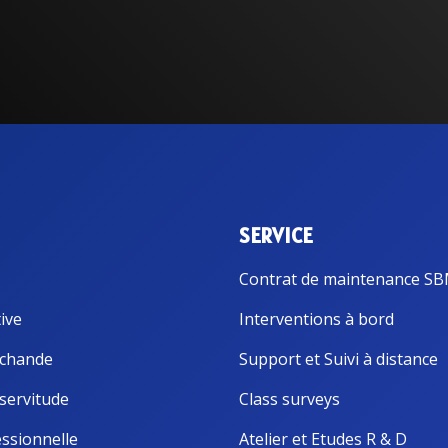
Accessoires communicat
res GPS
s et Capteurs GPS
Passerelles et Systèmes
navigation intégrés
automatiques et Compas
Produits obsolètes
NAVpilot
lectroniques et
ires
gyroscopiques
SERVICE
Contrat de maintenance S
ive
Interventions à bord
chande
Support et Suivi à distance
servitude
Class surveys
ssionnelle
Atelier et Etudes R & D