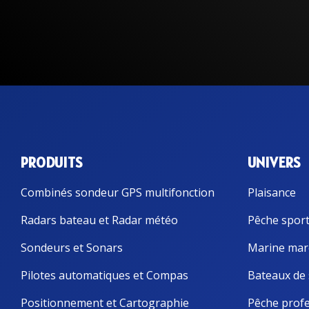
Accessoi
Radars Série DRS
Antenne
Radars Série Model
Pilotes 
Radars Séries FR et FAR
Pilotes 
Accessoires radar
Compas é
Radars météo
satellita
Compas 
PRODUITS
UNIVERS
Loch doppler et Courantomètres
Combinés sondeur GPS multifonction
Plaisance
Radars bateau et Radar météo
Pêche sport
Sondeurs et Sonars
Marine mar
Pilotes automatiques et Compas
Bateaux de 
Positionnement et Cartographie
Pêche profe