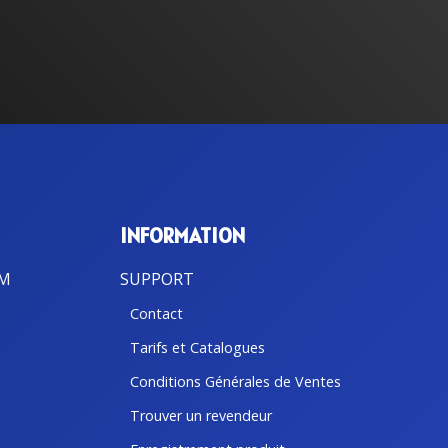
ion
Ecrans LCD
Récépteurs météo Navtex
 de
Récépteurs météo
Capteurs vitesse, vent et
météo
Accessoires vent et météo
INFORMATION
BM
SUPPORT
Contact
Tarifs et Catalogues
Conditions Générales de Ventes
Trouver un revendeur