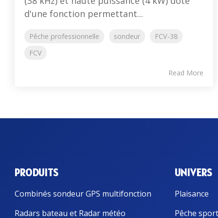
(38 kHz) et haute puissance (4 kW) doté
d'une fonction permettant...
Pêche professionnelle
sondeur
FCV-38
FCV
Read More
PRODUITS
UNIVERS
Combinés sondeur GPS multifonction
Plaisance
Radars bateau et Radar météo
Pêche sport