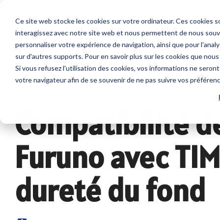
Skip
to
Ce site web stocke les cookies sur votre ordinateur. Ces cookies so
the
interagissez avec notre site web et nous permettent de nous souven
main
Service sur mesure
Sur nous
SUPPORT
content.
personnaliser votre expérience de navigation, ainsi que pour l'analys
Sondeurs et Sonars
Combinés
sur d'autres supports. Pour en savoir plus sur les cookies que nous
Contrat de maintenance SBM
Société
Nous contacter
Si vous refusez l'utilisation des cookies, vos informations ne seront 
Sondeurs
NavNet 
votre navigateur afin de se souvenir de ne pas suivre vos préféren
Modules NavNet et
GP1971F
Interventions à bord
Emploi
Tarifs et Catalogues
TIMEZERO
Accesso
Compatibilité d
Sonars pour la pêche
Support et Suivi à distance
Partenaires
Trouver un revendeur
Sondes et Capteurs
Positionn
Furuno avec TIM
Class surveys
Enregistrer un produit
Combinés multifonction
GPS avec
Accessoire sondeurs et
Atelier et Etudes R & D
Programmation de balise
Logiciel
sonars
dureté du fond
Système
Sondeur IMO
Cartogr
Radars