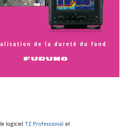
ion
Ecrans LCD
Récépteurs météo Navtex
 de
Récépteurs météo
Capteurs vitesse, vent et
météo
Accessoires vent et météo
le logiciel
TZ Professional
et