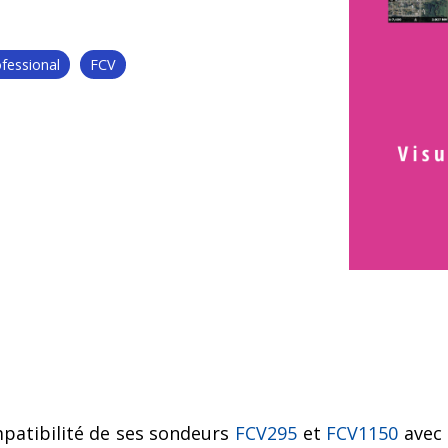
Accessoires communicat
res GPS
s et Capteurs GPS
Passerelles et Systèmes
ofessional
FCV
navigation intégrés
automatiques et Compas
Produits obsolètes
NAVpilot
lectroniques et
ires
gyroscopiques
patibilité de ses sondeurs
FCV295
et
FCV1150
avec 