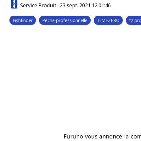
Accessoi
Service Produit
:
23 sept. 2021 12:01:46
Radars Série DRS
Antenne
Fishfinder
Pêche professionnelle
TIMEZERO
tz pr
Radars Série Model
Pilotes 
Radars Séries FR et FAR
Pilotes 
Accessoires radar
Compas é
Radars météo
satellita
Compas 
Loch doppler et Courantomètres
Furuno vous annonce la com