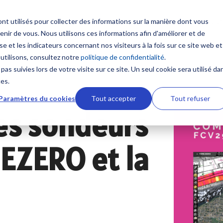
Produit
nt utilisés pour collecter des informations sur la manière dont vous
ir de vous. Nous utilisons ces informations afin d'améliorer et de
Contenus
Formation sur mesure
e et les indicateurs concernant nos visiteurs à la fois sur ce site web et
 multifonction
Communication et Syst
 utilisons, consultez notre
politique de confidentialité
.
satellitaires
Nouveautés
NavSkills Online
pas suivies lors de votre visite sur ce site. Un seul cookie sera utilisé da
TZtouch
ces.
Radio VHF
 et GP1871F
Furuno Academy
Centre de formation
Paramètres du cookies
Tout accepter
Tout refuser
Antennes VHF
ires NavNet TZtouch
es sondeurs
Radio BLU
Monde Furuno
Formation ECDIS CBT
ement et Cartographie
Intercommunication mar
EZERO et la
Comparatif électronique maritime
Formation personnalisabl
Système Iridium
 afficheur
Système Inmarsat
Programme Furuno
 TIMEZERO
Antennes VSAT
s ECDIS
Antennes TV
aphie marine