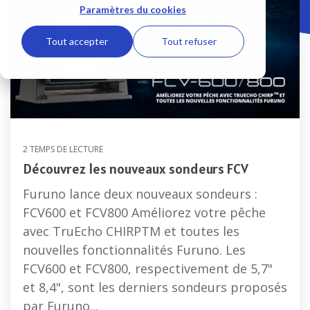
Combinés
Paramètres du cookies
Caméras
Antennes
multifonction
Logiciel
et
VSAT
TIMEZERO
Accessoire
Tout accepter
Tout refuser
Surveillance
Antennes
sondeurs
Systèmes
Accessoires
TV
et
ECDIS
sécurité
sonars
Accessoires
Cartographie
communication
Sondeur
marine
Capteurs et 
IMO
Accessoires
Afficheur
Passerelles et Systèmes d
2 TEMPS DE LECTURE
GPS
FI70
Radars
Découvrez les nouveaux sondeurs FCV
Produits obsolètes
Antennes
Afficheur
Radars
Furuno lance deux nouveaux sondeurs :
et
RD
Série
FCV600 et FCV800 Améliorez votre pêche
Capteurs
DRS
Ecrans
GPS
avec TruEcho CHIRPTM et toutes les
LCD
Radars
nouvelles fonctionnalités Furuno. Les
Pilotes automatiques et Compas
Série
Récépteurs
FCV600 et FCV800, respectivement de 5,7"
Model
météo
Pilotes
et 8,4", sont les derniers sondeurs proposés
Navtex
Radars
NAVpilot
par Furuno...