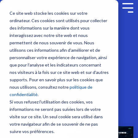
Skip
to
Tog
Ce site web stocke les cookies sur votre
the
Me
ordinateur. Ces cookies sont utilisés pour collecter
main
Service sur mesure
Sur nous
SUPPORT
Contenus
Formation sur
content.
Sondeurs et Sonars
Combinés multifonction
Communication et Système
Sécurité
des informations sur la manière dont vous
mesure
interagissez avec notre site web et nous
Société
Nous contacter
Nouveautés
Contrat de maintenance SBM
Sondeurs
NavNet
Radio
Balises
permettent de nous souvenir de vous. Nous
NavSkills Online
TZtouch
VHF
/
Modules
utilisons ces informations afin d'améliorer et de
Nouveautés
Interventions à bord
Emploi
Tarifs et Catalogues
Furuno Academy
Feux
Furuno France
NavNet
GP1971F
Antennes
personnaliser votre expérience de navigation, ainsi
Centre de formation
/
- Décembre
et
et
VHF
que pour l'analyse et les indicateurs concernant
Projecteurs
Partenaires
Trouver un revendeur
Support et Suivi à distance
Monde Furuno
2023
TIMEZERO
GP1871F
nos visiteurs à la fois sur ce site web et sur d'autres
Radio
Formation ECDIS CBT
ABONNEZ-VOUS !
Emetteurs
supports. Pour en savoir plus sur les cookies que
Sonars
Accessoires
BLU
Class surveys
Enregistrer un produit
Comparatif électronique maritime
et
nous utilisons, consultez notre
politique de
pour
NavNet
Formation personnalisable
Intercommunication
Récepteurs
confidentialité
.
la
TZtouch
Atelier et Etudes R & D
Programmation de balise
marine
AIS
Si vous refusez l'utilisation des cookies, vos
pêche
Programme Furuno
Système
informations ne seront pas suivies lors de votre
Positionnement et Cartographie
Systèmes
Sondes
Iridium
visite sur ce site. Un seul cookie sera utilisé dans
VDR
et
GPS
votre navigateur afin de se souvenir de ne pas
et
Système
Capteurs
avec
suivre vos préférences.
BNWAS
Inmarsat
afficheur