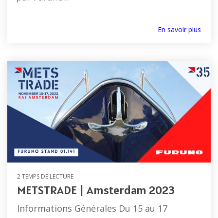
Séries
Récépteurs
Compas
FR et
météo
électroniques
FAR
En savoir plus
Capteurs
et
Accessoires
vitesse,
satellitaires
radar
vent
Compas
et
Radars
gyroscopiques
météo
météo
Accessoires
Loch doppler et Courantomètres
vent
et
météo
2 TEMPS DE LECTURE
METSTRADE | Amsterdam 2023
Informations Générales Du 15 au 17