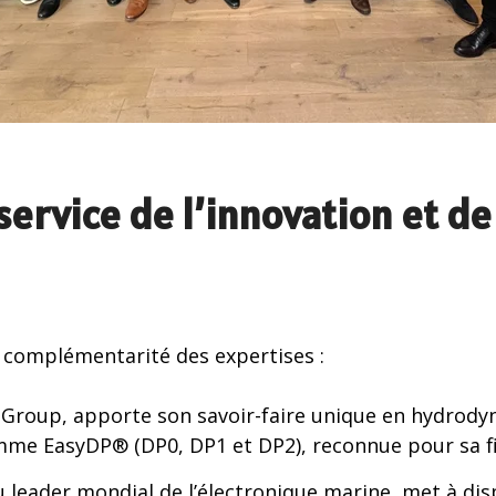
service de l’innovation et de
a complémentarité des expertises :
val Group, apporte son savoir-faire unique en hydro
e EasyDP® (DP0, DP1 et DP2), reconnue pour sa fiab
 du leader mondial de l’électronique marine, met à di