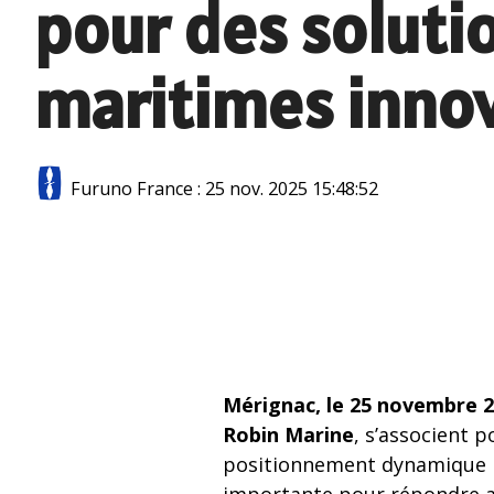
pour des soluti
Accessoi
Radars Série DRS
Antenne
maritimes inno
Radars Série Model
Pilotes 
Radars Séries FR et FAR
Pilotes 
Accessoires radar
Furuno France
:
25 nov. 2025 15:48:52
Compas é
Radars météo
satellita
Compas 
Loch doppler et Courantomètres
Mérignac, le 25 novembre 
Robin Marine
, s’associent 
positionnement dynamique