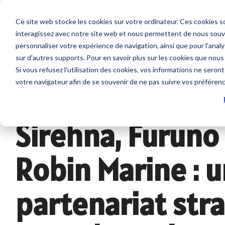
Skip
to
Ce site web stocke les cookies sur votre ordinateur. Ces cookies so
the
interagissez avec notre site web et nous permettent de nous souven
main
Service sur mesure
Sur nous
SUPPORT
content.
personnaliser votre expérience de navigation, ainsi que pour l'analys
Sondeurs et Sonars
Combinés
sur d'autres supports. Pour en savoir plus sur les cookies que nous
Contrat de maintenance SBM
Société
Nous contacter
Si vous refusez l'utilisation des cookies, vos informations ne seront 
Sondeurs
NavNet 
votre navigateur afin de se souvenir de ne pas suivre vos préféren
Modules NavNet et
GP1971F
Interventions à bord
Emploi
Tarifs et Catalogues
TIMEZERO
1 LECTURE DES MINUTES
Accesso
Sonars pour la pêche
Sirehna, Furuno
Support et Suivi à distance
Partenaires
Trouver un revendeur
Sondes et Capteurs
Positionn
Class surveys
Enregistrer un produit
Combinés multifonction
Robin Marine : 
GPS avec
Accessoire sondeurs et
Atelier et Etudes R & D
Programmation de balise
Logiciel
sonars
partenariat str
Système
Sondeur IMO
Cartogr
Radars