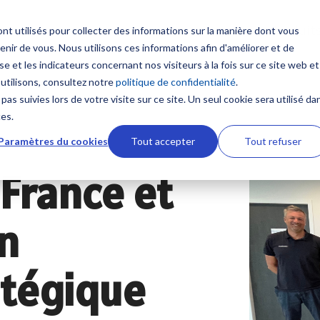
Produit
nt utilisés pour collecter des informations sur la manière dont vous
ir de vous. Nous utilisons ces informations afin d'améliorer et de
Contenus
Formation sur mesure
e et les indicateurs concernant nos visiteurs à la fois sur ce site web et
 multifonction
Communication et Syst
 utilisons, consultez notre
politique de confidentialité
.
satellitaires
Nouveautés
NavSkills Online
pas suivies lors de votre visite sur ce site. Un seul cookie sera utilisé da
TZtouch
ces.
Radio VHF
 et GP1871F
Furuno Academy
Centre de formation
Paramètres du cookies
Tout accepter
Tout refuser
Antennes VHF
ires NavNet TZtouch
 France et
Radio BLU
Monde Furuno
Formation ECDIS CBT
ement et Cartographie
Intercommunication mar
Comparatif électronique maritime
Formation personnalisabl
un
Système Iridium
 afficheur
Système Inmarsat
Programme Furuno
 TIMEZERO
atégique
Antennes VSAT
s ECDIS
Antennes TV
aphie marine