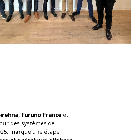
ion
Ecrans LCD
Récépteurs météo Navtex
 de
Récépteurs météo
Capteurs vitesse, vent et
météo
Accessoires vent et météo
Sirehna
,
Furuno France
et
tour des systèmes de
 2025, marque une étape