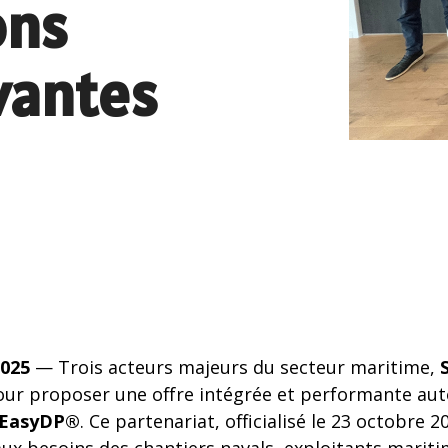
ons
Accessoires communicat
res GPS
s et Capteurs GPS
Passerelles et Systèmes
vantes
navigation intégrés
automatiques et Compas
Produits obsolètes
NAVpilot
lectroniques et
ires
gyroscopiques
2025
— Trois acteurs majeurs du secteur maritime,
pour proposer une offre intégrée et performante au
EasyDP®
. Ce partenariat, officialisé le 23 octobre