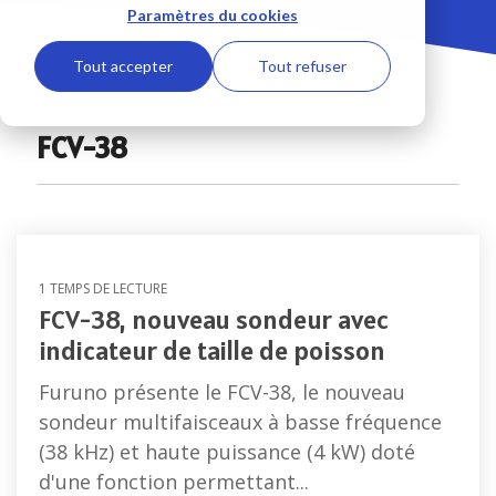
Combinés
Paramètres du cookies
Caméras
Antennes
multifonction
Logiciel
et
VSAT
TIMEZERO
Accessoire
Tout accepter
Tout refuser
Surveillance
Antennes
sondeurs
Systèmes
Accessoires
TV
et
ECDIS
sécurité
FCV-38
sonars
Accessoires
Cartographie
communication
Sondeur
marine
Capteurs et 
IMO
Accessoires
Afficheur
Passerelles et Systèmes d
GPS
FI70
Radars
Produits obsolètes
Antennes
1 TEMPS DE LECTURE
Afficheur
Radars
et
FCV-38, nouveau sondeur avec
RD
Série
Capteurs
indicateur de taille de poisson
DRS
Ecrans
GPS
LCD
Furuno présente le FCV-38, le nouveau
Radars
Pilotes automatiques et Compas
Série
Récépteurs
sondeur multifaisceaux à basse fréquence
Model
météo
(38 kHz) et haute puissance (4 kW) doté
Pilotes
Navtex
d'une fonction permettant...
Radars
NAVpilot