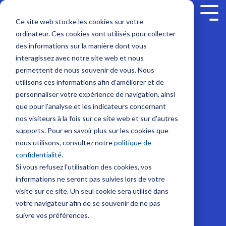
Skip
to
Tog
Ce site web stocke les cookies sur votre
the
Me
ordinateur. Ces cookies sont utilisés pour collecter
main
Service sur mesure
Sur nous
SUPPORT
Contenus
Formation sur
content.
Sondeurs et Sonars
Combinés multifonction
Communication et Système
Sécurité
des informations sur la manière dont vous
mesure
interagissez avec notre site web et nous
Société
Nous contacter
Nouveautés
Contrat de maintenance SBM
Sondeurs
NavNet
Radio
Balises
permettent de nous souvenir de vous. Nous
NavSkills Online
TZtouch
VHF
/
Modules
utilisons ces informations afin d'améliorer et de
Nouveautés
Interventions à bord
Emploi
Tarifs et Catalogues
Furuno Academy
Feux
Furuno France
NavNet
GP1971F
Antennes
personnaliser votre expérience de navigation, ainsi
Centre de formation
/
- Décembre
et
et
VHF
que pour l'analyse et les indicateurs concernant
Projecteurs
Partenaires
Trouver un revendeur
Support et Suivi à distance
Monde Furuno
2023
TIMEZERO
GP1871F
nos visiteurs à la fois sur ce site web et sur d'autres
Radio
Formation ECDIS CBT
ABONNEZ-VOUS !
Emetteurs
supports. Pour en savoir plus sur les cookies que
Sonars
Accessoires
BLU
Class surveys
Enregistrer un produit
Comparatif électronique maritime
et
nous utilisons, consultez notre
politique de
pour
NavNet
Formation personnalisable
Intercommunication
Récepteurs
confidentialité
.
la
TZtouch
Atelier et Etudes R & D
Programmation de balise
marine
AIS
Si vous refusez l'utilisation des cookies, vos
pêche
Programme Furuno
Système
informations ne seront pas suivies lors de votre
Positionnement et Cartographie
Systèmes
Sondes
Iridium
visite sur ce site. Un seul cookie sera utilisé dans
VDR
et
GPS
votre navigateur afin de se souvenir de ne pas
et
Système
Capteurs
avec
suivre vos préférences.
BNWAS
Inmarsat
afficheur