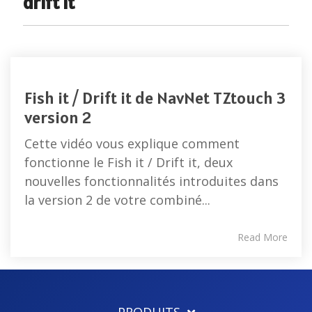
drift it
Séries
Récépteurs
Compas
FR et
météo
électroniques
FAR
Capteurs
et
Accessoires
vitesse,
satellitaires
radar
vent
Compas
Fish it / Drift it de NavNet TZtouch 3
et
Radars
gyroscopiques
version 2
météo
météo
Accessoires
Cette vidéo vous explique comment
Loch doppler et Courantomètres
vent
fonctionne le Fish it / Drift it, deux
et
nouvelles fonctionnalités introduites dans
météo
la version 2 de votre combiné...
Read More