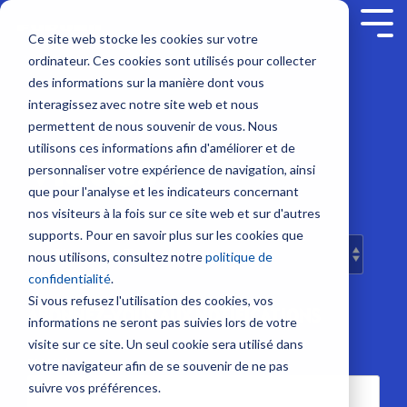
Skip
to
Tog
Ce site web stocke les cookies sur votre
the
Me
ordinateur. Ces cookies sont utilisés pour collecter
main
Service sur mesure
Sur nous
SUPPORT
Contenus
Formation sur
content.
Sondeurs et Sonars
Combinés multifonction
Communication et Système
Sécurité
des informations sur la manière dont vous
mesure
interagissez avec notre site web et nous
Société
Nous contacter
Nouveautés
Contrat de maintenance SBM
Sondeurs
NavNet
Radio
Balises
permettent de nous souvenir de vous. Nous
NavSkills Online
TZtouch
VHF
/
Modules
utilisons ces informations afin d'améliorer et de
Vidéos
Interventions à bord
Emploi
Tarifs et Catalogues
Furuno Academy
Feux
Furuno France
NavNet
GP1971F
Antennes
personnaliser votre expérience de navigation, ainsi
Centre de formation
/
- Décembre
et
et
VHF
que pour l'analyse et les indicateurs concernant
Projecteurs
Partenaires
Trouver un revendeur
Support et Suivi à distance
Monde Furuno
2023
TIMEZERO
GP1871F
nos visiteurs à la fois sur ce site web et sur d'autres
Radio
Formation ECDIS CBT
Emetteurs
supports. Pour en savoir plus sur les cookies que
Sonars
Accessoires
BLU
Class surveys
Enregistrer un produit
Comparatif électronique maritime
et
nous utilisons, consultez notre
politique de
pour
NavNet
Formation personnalisable
Intercommunication
Récepteurs
confidentialité
.
la
TZtouch
Atelier et Etudes R & D
Programmation de balise
marine
AIS
Si vous refusez l'utilisation des cookies, vos
pêche
ABONNEZ-VOUS AUX NOTIFICATIONS
Programme Furuno
Système
informations ne seront pas suivies lors de votre
Positionnement et Cartographie
Systèmes
Sondes
Iridium
visite sur ce site. Un seul cookie sera utilisé dans
VDR
et
GPS
EMAIL
*
votre navigateur afin de se souvenir de ne pas
et
Système
Capteurs
avec
suivre vos préférences.
BNWAS
Inmarsat
afficheur