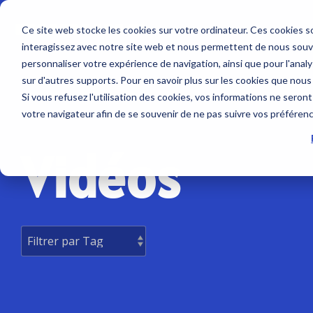
Skip
to
Ce site web stocke les cookies sur votre ordinateur. Ces cookies so
the
interagissez avec notre site web et nous permettent de nous souven
main
Service sur mesure
Sur nous
SUPPORT
content.
personnaliser votre expérience de navigation, ainsi que pour l'analys
Sondeurs et Sonars
Combinés
sur d'autres supports. Pour en savoir plus sur les cookies que nous
Contrat de maintenance SBM
Société
Nous contacter
Si vous refusez l'utilisation des cookies, vos informations ne seront 
Sondeurs
NavNet 
votre navigateur afin de se souvenir de ne pas suivre vos préféren
Modules NavNet et
GP1971F
Interventions à bord
Emploi
Tarifs et Catalogues
TIMEZERO
Vidéos
Accesso
Sonars pour la pêche
Support et Suivi à distance
Partenaires
Trouver un revendeur
Sondes et Capteurs
Positionn
Class surveys
Enregistrer un produit
Combinés multifonction
GPS avec
Accessoire sondeurs et
Atelier et Etudes R & D
Programmation de balise
Logiciel
sonars
Système
Sondeur IMO
Cartogr
Radars