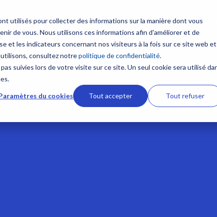
Produit
nt utilisés pour collecter des informations sur la manière dont vous
ir de vous. Nous utilisons ces informations afin d'améliorer et de
Contenus
Formation sur mesure
e et les indicateurs concernant nos visiteurs à la fois sur ce site web et
 multifonction
Communication et Syst
 utilisons, consultez notre
politique de confidentialité
.
satellitaires
Nouveautés
NavSkills Online
pas suivies lors de votre visite sur ce site. Un seul cookie sera utilisé da
TZtouch
ces.
Radio VHF
 et GP1871F
Furuno Academy
Centre de formation
Paramètres du cookies
Tout accepter
Tout refuser
Antennes VHF
ires NavNet TZtouch
Radio BLU
Monde Furuno
Formation ECDIS CBT
ement et Cartographie
Intercommunication mar
Comparatif électronique maritime
Formation personnalisabl
Système Iridium
 afficheur
Système Inmarsat
Programme Furuno
 TIMEZERO
Antennes VSAT
s ECDIS
Antennes TV
aphie marine