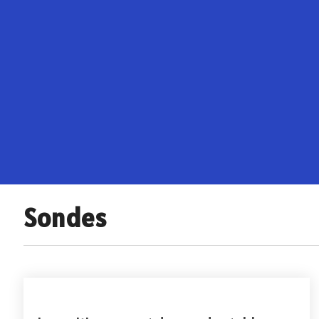
Accessoi
Radars Série DRS
Antenne
Radars Série Model
Pilotes 
Radars Séries FR et FAR
Pilotes 
Accessoires radar
Compas é
Radars météo
satellita
Compas 
Loch doppler et Courantomètres
Sondes