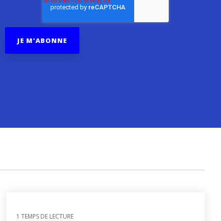
ion
Ecrans LCD
Récépteurs météo Navtex
 de
Récépteurs météo
Capteurs vitesse, vent et
météo
Accessoires vent et météo
1 TEMPS DE LECTURE