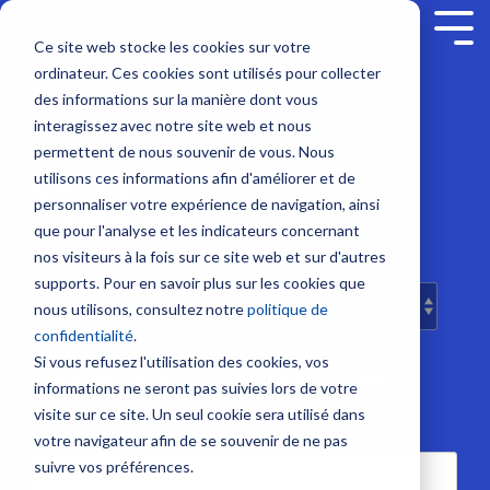
Skip
to
Tog
Ce site web stocke les cookies sur votre
the
Me
ordinateur. Ces cookies sont utilisés pour collecter
main
Service sur mesure
Sur nous
SUPPORT
Contenus
Formation sur
content.
Sondeurs et Sonars
Combinés multifonction
Communication et Système
Sécurité
des informations sur la manière dont vous
mesure
interagissez avec notre site web et nous
Société
Nous contacter
Nouveautés
Contrat de maintenance SBM
Sondeurs
NavNet
Radio
Balises
permettent de nous souvenir de vous. Nous
NavSkills Online
TZtouch
VHF
/
Modules
utilisons ces informations afin d'améliorer et de
Vidéos
Interventions à bord
Emploi
Tarifs et Catalogues
Furuno Academy
Feux
Furuno France
NavNet
GP1971F
Antennes
personnaliser votre expérience de navigation, ainsi
Centre de formation
/
- Décembre
et
et
VHF
que pour l'analyse et les indicateurs concernant
Projecteurs
Partenaires
Trouver un revendeur
Support et Suivi à distance
Monde Furuno
2023
TIMEZERO
GP1871F
nos visiteurs à la fois sur ce site web et sur d'autres
Radio
Formation ECDIS CBT
Emetteurs
supports. Pour en savoir plus sur les cookies que
Sonars
Accessoires
BLU
Class surveys
Enregistrer un produit
Comparatif électronique maritime
et
nous utilisons, consultez notre
politique de
pour
NavNet
Formation personnalisable
Intercommunication
Récepteurs
confidentialité
.
la
TZtouch
Atelier et Etudes R & D
Programmation de balise
marine
AIS
Si vous refusez l'utilisation des cookies, vos
pêche
ABONNEZ-VOUS AUX NOTIFICATIONS
Programme Furuno
Système
informations ne seront pas suivies lors de votre
Positionnement et Cartographie
Systèmes
Sondes
Iridium
visite sur ce site. Un seul cookie sera utilisé dans
VDR
et
GPS
EMAIL
*
votre navigateur afin de se souvenir de ne pas
et
Système
Capteurs
avec
suivre vos préférences.
BNWAS
Inmarsat
afficheur