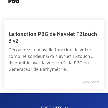
PBG
Séries
Récépteurs
Compas
FR et
météo
électroniques
FAR
Capteurs
et
Accessoires
vitesse,
satellitaires
radar
vent
Compas
La fonction PBG de NavNet TZtouch
et
Radars
gyroscopiques
3 v2
météo
météo
Accessoires
Découvrez la nouvelle fonction de votre
Loch doppler et Courantomètres
vent
combiné sondeur GPS NavNet TZtouch 3
et
disponible avec la version 2 : la PBG ou
météo
Générateur de Bathymétrie...
Read More