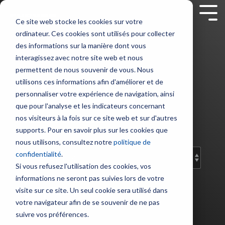
Skip
to
Tog
Ce site web stocke les cookies sur votre
the
Me
ordinateur. Ces cookies sont utilisés pour collecter
main
Service sur mesure
Sur nous
SUPPORT
Contenus
Formation sur
content.
Sondeurs et Sonars
Combinés multifonction
Communication et Système
Sécurité
des informations sur la manière dont vous
mesure
interagissez avec notre site web et nous
Société
Nous contacter
Nouveautés
Contrat de maintenance SBM
Sondeurs
NavNet
Radio
Balises
permettent de nous souvenir de vous. Nous
NavSkills Online
TZtouch
VHF
/
Modules
utilisons ces informations afin d'améliorer et de
CLEAN Blog
Interventions à bord
Emploi
Tarifs et Catalogues
Furuno Academy
Feux
Furuno France
NavNet
GP1971F
Antennes
personnaliser votre expérience de navigation, ainsi
Centre de formation
/
- Décembre
et
et
VHF
que pour l'analyse et les indicateurs concernant
Projecteurs
Partenaires
Trouver un revendeur
Support et Suivi à distance
Monde Furuno
2023
TIMEZERO
GP1871F
Add subtitle here.
nos visiteurs à la fois sur ce site web et sur d'autres
Radio
Formation ECDIS CBT
Emetteurs
supports. Pour en savoir plus sur les cookies que
Sonars
Accessoires
BLU
Class surveys
Enregistrer un produit
Comparatif électronique maritime
et
nous utilisons, consultez notre
politique de
pour
NavNet
Formation personnalisable
Intercommunication
Récepteurs
confidentialité
.
la
TZtouch
Atelier et Etudes R & D
Programmation de balise
marine
AIS
Si vous refusez l'utilisation des cookies, vos
pêche
Programme Furuno
Système
informations ne seront pas suivies lors de votre
Positionnement et Cartographie
Systèmes
Sondes
Sign Up Today
Iridium
visite sur ce site. Un seul cookie sera utilisé dans
VDR
et
GPS
votre navigateur afin de se souvenir de ne pas
et
Système
Capteurs
avec
suivre vos préférences.
BNWAS
Inmarsat
afficheur