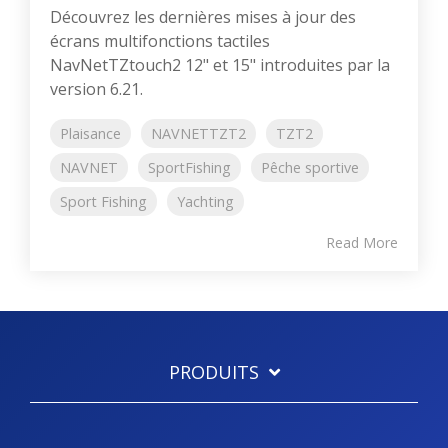
Découvrez les dernières mises à jour des
écrans multifonctions tactiles
NavNetTZtouch2 12" et 15" introduites par la
version 6.21.
Plaisance
NAVNETTZT2
TZT2
NAVNET
SportFishing
Pêche sportive
Sport Fishing
Yachting
Read More
PRODUITS