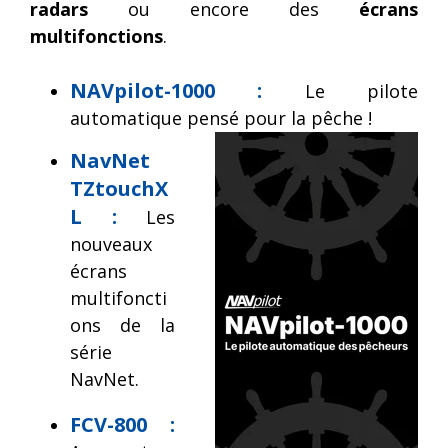
radars
ou encore des
écrans
multifonctions
.
NAVpilot-1000 :
Le pilote
automatique pensé pour la pêche !
NavNet
TZtouchX
L :
Les
nouveaux
écrans
multifoncti
ons de la
série
NavNet.
FCV-800 :