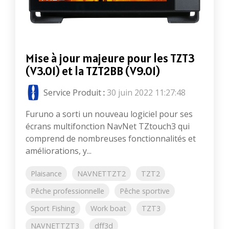
Mise à jour majeure pour les TZT3
(V3.01) et la TZT2BB (V9.01)
Service Produit
:
30 juin 2022 11:27:48
Furuno a sorti un nouveau logiciel pour ses
écrans multifonction NavNet TZtouch3 qui
comprend de nombreuses fonctionnalités et
améliorations, y...
Plaisance
NAVNETTZT2
TZT2
Pêche professionnelle
Pêche sportive
Sport Fishing
Work boat
TZT3
NAVNETTZT3
dff3d