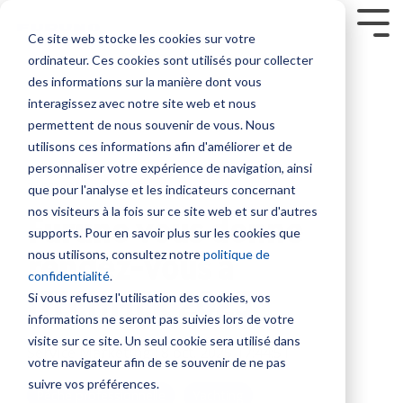
Skip
to
Tog
Ce site web stocke les cookies sur votre
the
Me
ordinateur. Ces cookies sont utilisés pour collecter
main
Service sur mesure
Sur nous
SUPPORT
Contenus
Formation sur
content.
Sondeurs et Sonars
Combinés multifonction
Communication et Système
Sécurité
des informations sur la manière dont vous
mesure
interagissez avec notre site web et nous
Société
Nous contacter
Nouveautés
Contrat de maintenance SBM
Sondeurs
NavNet
Radio
Balises
permettent de nous souvenir de vous. Nous
NavSkills Online
TZtouch
VHF
/
Modules
utilisons ces informations afin d'améliorer et de
Interventions à bord
Emploi
Tarifs et Catalogues
Furuno Academy
Feux
Furuno France
NavNet
GP1971F
Antennes
personnaliser votre expérience de navigation, ainsi
Centre de formation
/
- Décembre
et
et
VHF
2 LECTURE DES MINUTES
que pour l'analyse et les indicateurs concernant
Projecteurs
Partenaires
Trouver un revendeur
Support et Suivi à distance
Monde Furuno
2023
TIMEZERO
GP1871F
nos visiteurs à la fois sur ce site web et sur d'autres
Radio
Furuno vous donne
Formation ECDIS CBT
Emetteurs
supports. Pour en savoir plus sur les cookies que
Sonars
Accessoires
BLU
Class surveys
Enregistrer un produit
Comparatif électronique maritime
et
rendez-vous à
nous utilisons, consultez notre
politique de
pour
NavNet
Formation personnalisable
Intercommunication
Récepteurs
confidentialité
.
la
TZtouch
Atelier et Etudes R & D
Programmation de balise
marine
ITECHMER 2025
AIS
Si vous refusez l'utilisation des cookies, vos
pêche
Programme Furuno
Système
informations ne seront pas suivies lors de votre
Positionnement et Cartographie
Systèmes
Sondes
Iridium
visite sur ce site. Un seul cookie sera utilisé dans
VDR
Service Marketing
:
8 oct. 2025 17:44:51
et
GPS
votre navigateur afin de se souvenir de ne pas
et
Système
Capteurs
avec
suivre vos préférences.
BNWAS
Inmarsat
Pêche professionnelle
Yachting
afficheur