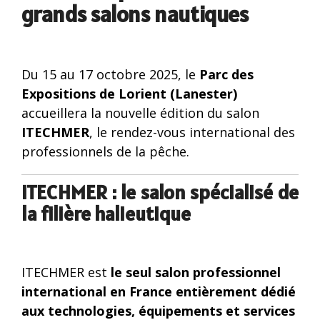
grands salons nautiques
Séries
Récépteurs
Compas
FR et
météo
électroniques
FAR
Capteurs
et
Accessoires
vitesse,
satellitaires
Du 15 au 17 octobre 2025, le
Parc des
radar
vent
Compas
Expositions de Lorient (Lanester)
et
Radars
gyroscopiques
accueillera la nouvelle édition du salon
météo
météo
ITECHMER
, le rendez-vous international des
Accessoires
professionnels de la pêche.
Loch doppler et Courantomètres
vent
et
ITECHMER : le salon spécialisé de
météo
la filière halieutique
ITECHMER est
le seul salon professionnel
international en France entièrement dédié
aux technologies, équipements et services