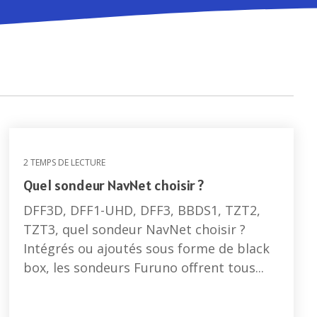
ion
Ecrans LCD
Récépteurs météo Navtex
 de
Récépteurs météo
Capteurs vitesse, vent et
météo
Accessoires vent et météo
2 TEMPS DE LECTURE
Quel sondeur NavNet choisir ?
DFF3D, DFF1-UHD, DFF3, BBDS1, TZT2,
TZT3, quel sondeur NavNet choisir ?
Intégrés ou ajoutés sous forme de black
box, les sondeurs Furuno offrent tous...