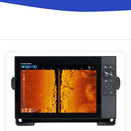
Accessoires communicat
res GPS
s et Capteurs GPS
Passerelles et Systèmes
navigation intégrés
automatiques et Compas
Produits obsolètes
NAVpilot
lectroniques et
ires
gyroscopiques