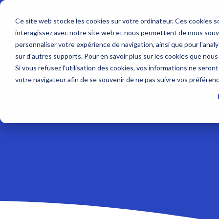
Skip
to
Ce site web stocke les cookies sur votre ordinateur. Ces cookies so
the
interagissez avec notre site web et nous permettent de nous souven
main
Service sur mesure
Sur nous
SUPPORT
content.
personnaliser votre expérience de navigation, ainsi que pour l'analys
Sondeurs et Sonars
Combinés
sur d'autres supports. Pour en savoir plus sur les cookies que nous
Contrat de maintenance SBM
Société
Nous contacter
Si vous refusez l'utilisation des cookies, vos informations ne seront 
Sondeurs
NavNet 
votre navigateur afin de se souvenir de ne pas suivre vos préféren
Modules NavNet et
GP1971F
Interventions à bord
Emploi
Tarifs et Catalogues
TIMEZERO
Accesso
Sonars pour la pêche
Support et Suivi à distance
Partenaires
Trouver un revendeur
Sondes et Capteurs
Positionn
Class surveys
Enregistrer un produit
Combinés multifonction
GPS avec
Accessoire sondeurs et
Atelier et Etudes R & D
Programmation de balise
Logiciel
sonars
Système
Sondeur IMO
Cartogr
Radars