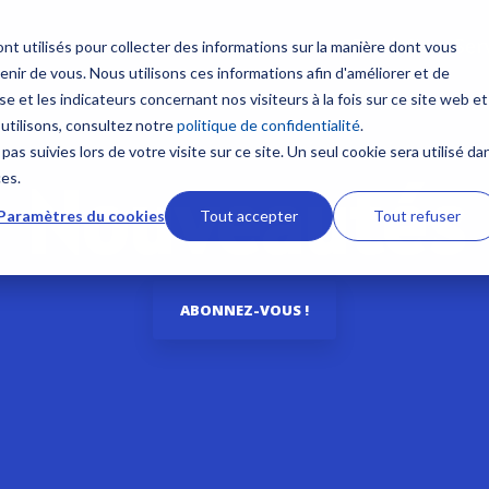
Produits
Ser
nt utilisés pour collecter des informations sur la manière dont vous
ir de vous. Nous utilisons ces informations afin d'améliorer et de
Contenus
Formation sur mesure
e et les indicateurs concernant nos visiteurs à la fois sur ce site web et
 multifonction
Communication et Syst
 utilisons, consultez notre
politique de confidentialité
.
satellitaires
Nouveautés
NavSkills Online
pas suivies lors de votre visite sur ce site. Un seul cookie sera utilisé da
TZtouch
Nouveautés
ces.
Radio VHF
 et GP1871F
Furuno Academy
Centre de formation
Paramètres du cookies
Tout accepter
Tout refuser
Antennes VHF
ires NavNet TZtouch
Radio BLU
Monde Furuno
Formation ECDIS CBT
ement et Cartographie
Intercommunication mar
ABONNEZ-VOUS !
Comparatif électronique maritime
Formation personnalisabl
Système Iridium
 afficheur
Système Inmarsat
Programme Furuno
 TIMEZERO
Antennes VSAT
s ECDIS
Antennes TV
aphie marine