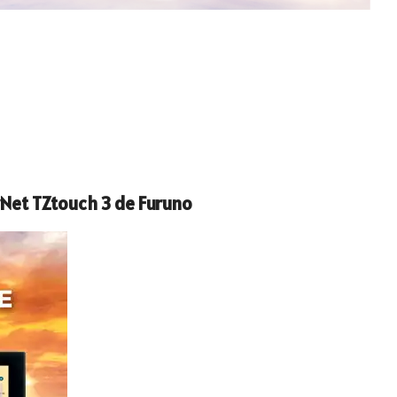
ion
Ecrans LCD
Récépteurs météo Navtex
 de
Récépteurs météo
Capteurs vitesse, vent et
météo
Accessoires vent et météo
vNet TZtouch 3 de Furuno