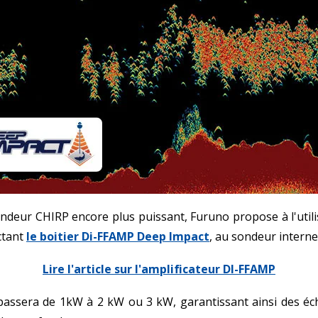
ndeur CHIRP encore plus puissant, Furuno propose à l'util
ctant
le boitier Di-FFAMP Deep Impact
, au sondeur interne
Lire l'article sur l'amplificateur DI-FFAMP
passera de 1kW à 2 kW ou 3 kW, garantissant ainsi des éc