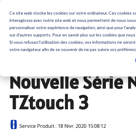
Skip
to
Ce site web stocke les cookies sur votre ordinateur. Ces cookies so
the
interagissez avec notre site web et nous permettent de nous souven
main
Service sur mesure
Sur nous
SUPPORT
content.
personnaliser votre expérience de navigation, ainsi que pour l'analys
Sondeurs et Sonars
Combinés
sur d'autres supports. Pour en savoir plus sur les cookies que nous
Contrat de maintenance SBM
Société
Nous contacter
Si vous refusez l'utilisation des cookies, vos informations ne seront 
Sondeurs
NavNet 
votre navigateur afin de se souvenir de ne pas suivre vos préféren
Modules NavNet et
GP1971F
Interventions à bord
Emploi
Tarifs et Catalogues
TIMEZERO
2 LECTURE DES MINUTES
Accesso
Sonars pour la pêche
Nouvelle Série 
Support et Suivi à distance
Partenaires
Trouver un revendeur
Sondes et Capteurs
Positionn
Class surveys
Enregistrer un produit
Combinés multifonction
TZtouch 3
GPS avec
Accessoire sondeurs et
Atelier et Etudes R & D
Programmation de balise
Logiciel
sonars
Système
Sondeur IMO
Service Produit
:
18 févr. 2020 15:08:12
Cartogr
Radars