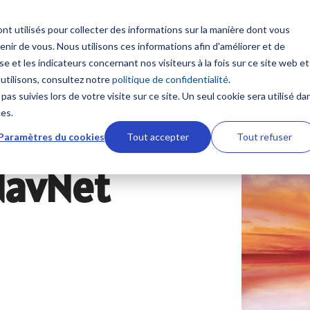
Produit
nt utilisés pour collecter des informations sur la manière dont vous
ir de vous. Nous utilisons ces informations afin d'améliorer et de
Contenus
Formation sur mesure
e et les indicateurs concernant nos visiteurs à la fois sur ce site web et
 multifonction
Communication et Syst
 utilisons, consultez notre
politique de confidentialité
.
satellitaires
Nouveautés
NavSkills Online
pas suivies lors de votre visite sur ce site. Un seul cookie sera utilisé da
TZtouch
ces.
Radio VHF
 et GP1871F
Furuno Academy
Centre de formation
Paramètres du cookies
Tout accepter
Tout refuser
Antennes VHF
ires NavNet TZtouch
NavNet
Radio BLU
Monde Furuno
Formation ECDIS CBT
ement et Cartographie
Intercommunication mar
Comparatif électronique maritime
Formation personnalisabl
Système Iridium
 afficheur
Système Inmarsat
Programme Furuno
 TIMEZERO
Antennes VSAT
s ECDIS
Antennes TV
aphie marine