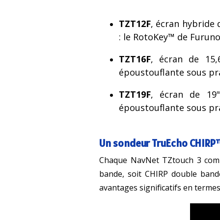
TZT12F
, écran hybride
: le RotoKey™ de Furun
TZT16F
, écran de 15,6
époustouflante sous pr
TZT19F
, écran de 19"
époustouflante sous pr
Un sondeur TruEcho CHIRP
Chaque NavNet TZtouch 3 co
bande, soit CHIRP double band
avantages significatifs en termes 