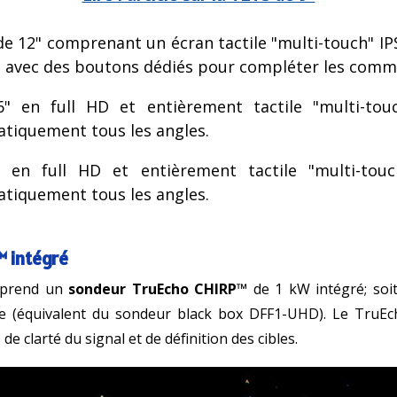
 de 12" comprenant un écran tactile "multi-touch" 
o avec des boutons dédiés pour compléter les comma
" en full HD et entièrement tactile "multi-touc
atiquement tous les angles.
 en full HD et entièrement tactile "multi-touch
atiquement tous les angles.
™
intégré
mprend un
sondeur TruEcho CHIRP™
de 1 kW intégré; soi
e (équivalent du
sondeur black box DFF1-UHD
). Le TruE
de clarté du signal et de définition des cibles.