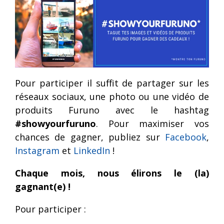
Séries
Récépteurs
Compas
FR et
météo
électroniques
FAR
Capteurs
et
Accessoires
vitesse,
satellitaires
radar
vent
Compas
et
Radars
gyroscopiques
météo
Pour participer il suffit de partager sur les
météo
réseaux sociaux, une photo ou une vidéo de
Accessoires
produits Furuno avec le hashtag
Loch doppler et Courantomètres
vent
et
#showyourfuruno
.
Pour maximiser vos
météo
chances de gagner, publiez sur
Facebook
,
Instagram
et
LinkedIn
!
Chaque mois, nous élirons le (la)
gagnant(e) !
Pour participer :