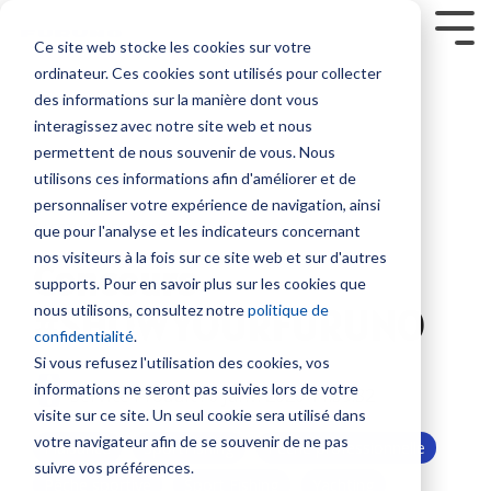
Skip
to
Tog
Ce site web stocke les cookies sur votre
the
Me
ordinateur. Ces cookies sont utilisés pour collecter
main
Service sur mesure
Sur nous
SUPPORT
Contenus
Formation sur
content.
Sondeurs et Sonars
Combinés multifonction
Communication et Système
Sécurité
des informations sur la manière dont vous
mesure
interagissez avec notre site web et nous
Société
Nous contacter
Nouveautés
Contrat de maintenance SBM
Sondeurs
NavNet
Radio
Balises
permettent de nous souvenir de vous. Nous
NavSkills Online
TZtouch
VHF
/
Modules
utilisons ces informations afin d'améliorer et de
Interventions à bord
Emploi
Tarifs et Catalogues
Furuno Academy
Feux
Furuno France
NavNet
GP1971F
Antennes
personnaliser votre expérience de navigation, ainsi
Centre de formation
/
- Décembre
et
et
VHF
1 LECTURE DES MINUTES
que pour l'analyse et les indicateurs concernant
Projecteurs
Partenaires
Trouver un revendeur
Support et Suivi à distance
Monde Furuno
2023
TIMEZERO
GP1871F
nos visiteurs à la fois sur ce site web et sur d'autres
Radio
Concours
Formation ECDIS CBT
Emetteurs
supports. Pour en savoir plus sur les cookies que
Sonars
Accessoires
BLU
Class surveys
Enregistrer un produit
Comparatif électronique maritime
et
#SHOWYOURFURUNO
nous utilisons, consultez notre
politique de
pour
NavNet
Formation personnalisable
Intercommunication
Récepteurs
confidentialité
.
la
TZtouch
Atelier et Etudes R & D
Programmation de balise
marine
AIS
Si vous refusez l'utilisation des cookies, vos
pêche
Programme Furuno
Système
informations ne seront pas suivies lors de votre
Service Produit
:
6 janv. 2020 11:59:32
Positionnement et Cartographie
Systèmes
Sondes
Iridium
visite sur ce site. Un seul cookie sera utilisé dans
VDR
et
GPS
votre navigateur afin de se souvenir de ne pas
et
Plaisance
SportFishing
Pêche professionnelle
Système
Capteurs
avec
suivre vos préférences.
BNWAS
Inmarsat
afficheur
Pêche sportive
Sport Fishing
Yachting