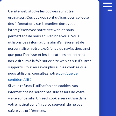
Skip
to
Tog
Ce site web stocke les cookies sur votre
the
Me
ordinateur. Ces cookies sont utilisés pour collecter
main
Service sur mesure
Sur nous
SUPPORT
Contenus
Formation sur
content.
Sondeurs et Sonars
Combinés multifonction
Communication et Système
Sécurité
des informations sur la manière dont vous
mesure
interagissez avec notre site web et nous
Société
Nous contacter
Nouveautés
Contrat de maintenance SBM
Sondeurs
NavNet
Radio
Balises
permettent de nous souvenir de vous. Nous
NavSkills Online
TZtouch
VHF
/
Modules
utilisons ces informations afin d'améliorer et de
Nouveautés
Interventions à bord
Emploi
Tarifs et Catalogues
Furuno Academy
Feux
Furuno France
NavNet
GP1971F
Antennes
personnaliser votre expérience de navigation, ainsi
Centre de formation
/
- Décembre
et
et
VHF
que pour l'analyse et les indicateurs concernant
Projecteurs
Partenaires
Trouver un revendeur
Support et Suivi à distance
Monde Furuno
2023
TIMEZERO
GP1871F
nos visiteurs à la fois sur ce site web et sur d'autres
Radio
Formation ECDIS CBT
ABONNEZ-VOUS !
Emetteurs
supports. Pour en savoir plus sur les cookies que
Sonars
Accessoires
BLU
Class surveys
Enregistrer un produit
Comparatif électronique maritime
et
nous utilisons, consultez notre
politique de
pour
NavNet
Formation personnalisable
Intercommunication
Récepteurs
confidentialité
.
la
TZtouch
Atelier et Etudes R & D
Programmation de balise
marine
AIS
Si vous refusez l'utilisation des cookies, vos
pêche
Programme Furuno
Système
informations ne seront pas suivies lors de votre
Positionnement et Cartographie
Systèmes
Sondes
Iridium
visite sur ce site. Un seul cookie sera utilisé dans
VDR
et
GPS
votre navigateur afin de se souvenir de ne pas
et
Système
Capteurs
avec
suivre vos préférences.
BNWAS
Inmarsat
afficheur