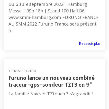
Séries
Récépteurs
Du 6 au 9 septembre 2022 |Hamburg
Compas
FR et
météo
Messe | 09h-18h | Stand 100 Hall B6
électroniques
FAR
Capteurs
www.smm-hamburg.com FURUNO FRANCE
et
Accessoires
vitesse,
satellitaires
AU SMM 2022 Furuno France sera présent
radar
vent
à...
Compas
et
Radars
gyroscopiques
météo
météo
En savoir plus
Accessoires
Loch doppler et Courantomètres
vent
et
météo
1 TEMPS DE LECTURE
Furuno lance un nouveau combiné
traceur-gps-sondeur TZT3 en 9"
La famille NavNet TZtouch 3 s'agrandit !