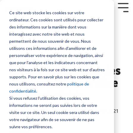
Skip
to
Tog
Ce site web stocke les cookies sur votre
the
Me
ordinateur. Ces cookies sont utilisés pour collecter
main
Service sur mesure
Sur nous
SUPPORT
Contenus
Formation sur
content.
Sondeurs et Sonars
Combinés multifonction
Communication et Système
Sécurité
des informations sur la manière dont vous
mesure
interagissez avec notre site web et nous
Société
Nous contacter
Nouveautés
Contrat de maintenance SBM
Sondeurs
NavNet
Radio
Balises
permettent de nous souvenir de vous. Nous
NavSkills Online
TZtouch
VHF
/
Modules
utilisons ces informations afin d'améliorer et de
Interventions à bord
Emploi
Tarifs et Catalogues
Furuno Academy
Feux
Furuno France
NavNet
GP1971F
Antennes
personnaliser votre expérience de navigation, ainsi
Centre de formation
/
- Décembre
et
et
VHF
que pour l'analyse et les indicateurs concernant
Projecteurs
Partenaires
Trouver un revendeur
Support et Suivi à distance
Monde Furuno
Le positionnement des
2023
TIMEZERO
GP1871F
nos visiteurs à la fois sur ce site web et sur d'autres
Radio
Formation ECDIS CBT
Emetteurs
supports. Pour en savoir plus sur les cookies que
Sonars
Accessoires
BLU
sondes tableau arrière
Class surveys
Enregistrer un produit
Comparatif électronique maritime
et
nous utilisons, consultez notre
politique de
pour
NavNet
Formation personnalisable
Intercommunication
Récepteurs
sur semi-rigide
confidentialité
.
la
TZtouch
Atelier et Etudes R & D
Programmation de balise
marine
AIS
Si vous refusez l'utilisation des cookies, vos
pêche
Programme Furuno
Système
informations ne seront pas suivies lors de votre
Positionnement et Cartographie
Systèmes
Sondes
Benjamin Jacquot - Prostaff Furuno
:
21 mai 2021
Iridium
visite sur ce site. Un seul cookie sera utilisé dans
VDR
et
GPS
17:51:41
votre navigateur afin de se souvenir de ne pas
et
Système
Capteurs
avec
suivre vos préférences.
BNWAS
Inmarsat
afficheur