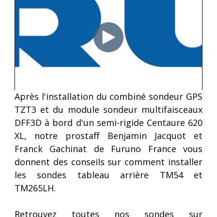
Séries
Récépteurs
Compas
FR et
météo
électroniques
FAR
Capteurs
et
Accessoires
vitesse,
satellitaires
radar
vent
Compas
et
Radars
gyroscopiques
météo
météo
Accessoires
Après l'installation du combiné sondeur GPS
Loch doppler et Courantomètres
vent
TZT3 et du module sondeur multifaisceaux
et
DFF3D à bord d'un semi-rigide Centaure 620
météo
XL, notre prostaff Benjamin Jacquot et
Franck Gachinat de Furuno France vous
donnent des conseils sur comment installer
les sondes tableau arrière TM54 et
TM265LH.
Retrouvez toutes nos sondes sur