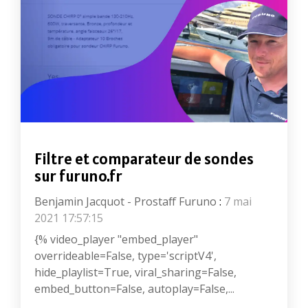
Filtre et comparateur de sondes
sur furuno.fr
Benjamin Jacquot - Prostaff Furuno
:
7 mai
2021 17:57:15
{% video_player "embed_player"
overrideable=False, type='scriptV4',
hide_playlist=True, viral_sharing=False,
embed_button=False, autoplay=False,...