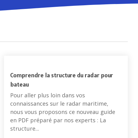
ion
Ecrans LCD
Récépteurs météo Navtex
 de
Récépteurs météo
Capteurs vitesse, vent et
météo
Accessoires vent et météo
Comprendre la structure du radar pour
bateau
Pour aller plus loin dans vos
connaissances sur le radar maritime,
nous vous proposons ce nouveau guide
en PDF préparé par nos experts : La
structure...