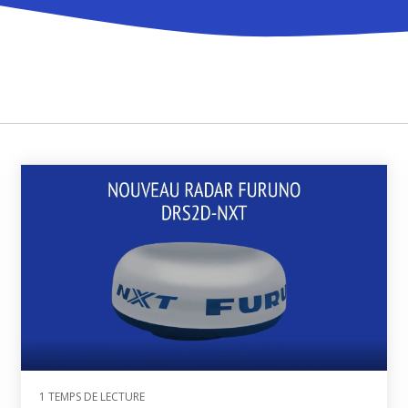
Accessoires communicat
res GPS
s et Capteurs GPS
Passerelles et Systèmes
navigation intégrés
automatiques et Compas
Produits obsolètes
NAVpilot
lectroniques et
ires
gyroscopiques
1 TEMPS DE LECTURE