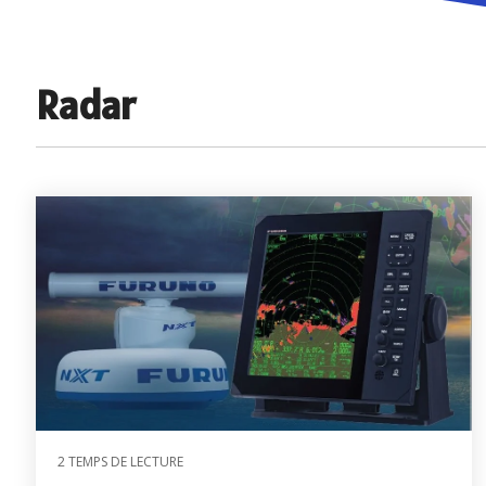
Accessoi
Radars Série DRS
Antenne
Radars Série Model
Radar
Pilotes 
Radars Séries FR et FAR
Pilotes 
Accessoires radar
Compas é
Radars météo
satellita
Compas 
Loch doppler et Courantomètres
2 TEMPS DE LECTURE