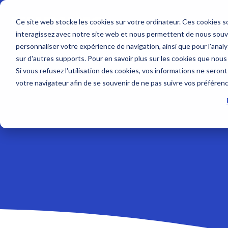
Skip
to
Ce site web stocke les cookies sur votre ordinateur. Ces cookies so
the
interagissez avec notre site web et nous permettent de nous souven
main
Service sur mesure
Sur nous
SUPPORT
content.
personnaliser votre expérience de navigation, ainsi que pour l'analys
Sondeurs et Sonars
Combinés
sur d'autres supports. Pour en savoir plus sur les cookies que nous
Contrat de maintenance SBM
Société
Nous contacter
Si vous refusez l'utilisation des cookies, vos informations ne seront 
Sondeurs
NavNet 
votre navigateur afin de se souvenir de ne pas suivre vos préféren
Modules NavNet et
GP1971F
Interventions à bord
Emploi
Tarifs et Catalogues
TIMEZERO
Accesso
Sonars pour la pêche
Support et Suivi à distance
Partenaires
Trouver un revendeur
Sondes et Capteurs
Positionn
Class surveys
Enregistrer un produit
Combinés multifonction
GPS avec
Accessoire sondeurs et
Atelier et Etudes R & D
Programmation de balise
Logiciel
sonars
Système
Sondeur IMO
Cartogr
Radars