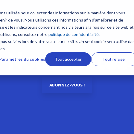
Produits
Ser
nt utilisés pour collecter des informations sur la manière dont vous
ir de vous. Nous utilisons ces informations afin d'améliorer et de
Contenus
Formation sur mesure
e et les indicateurs concernant nos visiteurs à la fois sur ce site web et
 multifonction
Communication et Syst
 utilisons, consultez notre
politique de confidentialité
.
satellitaires
Nouveautés
NavSkills Online
pas suivies lors de votre visite sur ce site. Un seul cookie sera utilisé da
TZtouch
Nouveautés
ces.
Radio VHF
 et GP1871F
Furuno Academy
Centre de formation
Paramètres du cookies
Tout accepter
Tout refuser
Antennes VHF
ires NavNet TZtouch
Radio BLU
Monde Furuno
Formation ECDIS CBT
ement et Cartographie
Intercommunication mar
ABONNEZ-VOUS !
Comparatif électronique maritime
Formation personnalisabl
Système Iridium
 afficheur
Système Inmarsat
Programme Furuno
 TIMEZERO
Antennes VSAT
s ECDIS
Antennes TV
aphie marine