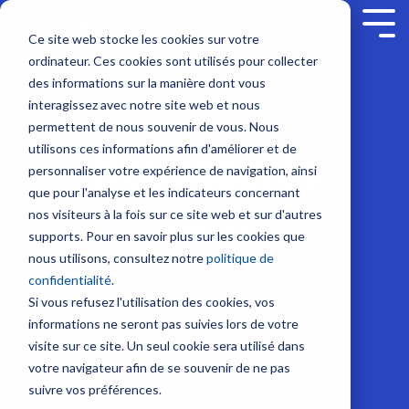
Skip
to
Tog
Ce site web stocke les cookies sur votre
the
Me
ordinateur. Ces cookies sont utilisés pour collecter
main
Service sur mesure
Sur nous
SUPPORT
Contenus
Formation sur
content.
Sondeurs et Sonars
Combinés multifonction
Communication et Système
Sécurité
des informations sur la manière dont vous
mesure
interagissez avec notre site web et nous
Société
Nous contacter
Nouveautés
Contrat de maintenance SBM
Sondeurs
NavNet
Radio
Balises
permettent de nous souvenir de vous. Nous
NavSkills Online
TZtouch
VHF
/
Modules
utilisons ces informations afin d'améliorer et de
Nouveautés
Interventions à bord
Emploi
Tarifs et Catalogues
Furuno Academy
Feux
Furuno France
NavNet
GP1971F
Antennes
personnaliser votre expérience de navigation, ainsi
Centre de formation
/
- Décembre
et
et
VHF
que pour l'analyse et les indicateurs concernant
Projecteurs
Partenaires
Trouver un revendeur
Support et Suivi à distance
Monde Furuno
2023
TIMEZERO
GP1871F
nos visiteurs à la fois sur ce site web et sur d'autres
Radio
Formation ECDIS CBT
ABONNEZ-VOUS !
Emetteurs
supports. Pour en savoir plus sur les cookies que
Sonars
Accessoires
BLU
Class surveys
Enregistrer un produit
Comparatif électronique maritime
et
nous utilisons, consultez notre
politique de
pour
NavNet
Formation personnalisable
Intercommunication
Récepteurs
confidentialité
.
la
TZtouch
Atelier et Etudes R & D
Programmation de balise
marine
AIS
Si vous refusez l'utilisation des cookies, vos
pêche
Programme Furuno
Système
informations ne seront pas suivies lors de votre
Positionnement et Cartographie
Systèmes
Sondes
Iridium
visite sur ce site. Un seul cookie sera utilisé dans
VDR
et
GPS
votre navigateur afin de se souvenir de ne pas
et
Système
Capteurs
avec
suivre vos préférences.
BNWAS
Inmarsat
afficheur