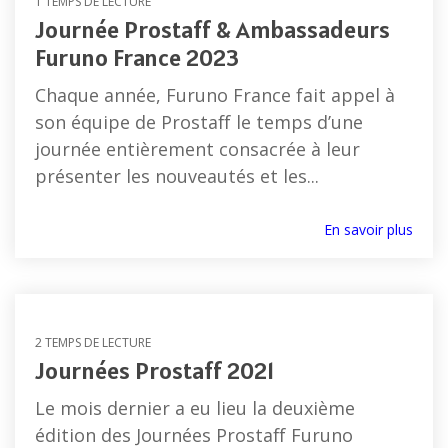
1 TEMPS DE LECTURE
Séries
Récépteurs
Compas
Journée Prostaff & Ambassadeurs
FR et
météo
électroniques
Furuno France 2023
FAR
Capteurs
et
Accessoires
vitesse,
Chaque année, Furuno France fait appel à
satellitaires
radar
vent
son équipe de Prostaff le temps d’une
Compas
et
journée entièrement consacrée à leur
Radars
gyroscopiques
météo
météo
présenter les nouveautés et les...
Accessoires
Loch doppler et Courantomètres
vent
En savoir plus
et
météo
2 TEMPS DE LECTURE
Journées Prostaff 2021
Le mois dernier a eu lieu la deuxième
édition des Journées Prostaff Furuno