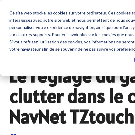
Skip
to
Ce site web stocke les cookies sur votre ordinateur. Ces cookies so
the
interagissez avec notre site web et nous permettent de nous souven
main
Service sur mesure
Sur nous
SUPPORT
content.
personnaliser votre expérience de navigation, ainsi que pour l'analys
Sondeurs et Sonars
Combinés
sur d'autres supports. Pour en savoir plus sur les cookies que nous
Contrat de maintenance SBM
Société
Nous contacter
Si vous refusez l'utilisation des cookies, vos informations ne seront 
Sondeurs
NavNet 
votre navigateur afin de se souvenir de ne pas suivre vos préféren
Modules NavNet et
GP1971F
Interventions à bord
Emploi
Tarifs et Catalogues
TIMEZERO
Accesso
Le réglage du ga
Sonars pour la pêche
Support et Suivi à distance
Partenaires
Trouver un revendeur
Sondes et Capteurs
Positionn
clutter dans le
Class surveys
Enregistrer un produit
Combinés multifonction
GPS avec
Accessoire sondeurs et
Atelier et Etudes R & D
Programmation de balise
Logiciel
sonars
NavNet TZtouch
Système
Sondeur IMO
Cartogr
Radars