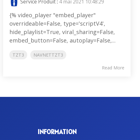
Service Produit
:
4 mai 2021 10:48:29
{% video_player "embed_player"
overrideable=False, type='scriptV4',
hide_playlist=True, viral_sharing=False,
embed_button=False, autoplay=False,...
TZT3
NAVNETTZT3
Read More
INFORMATION