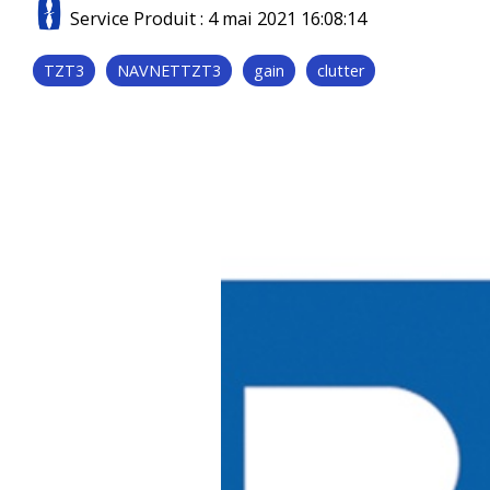
Accessoi
Service Produit
:
4 mai 2021 16:08:14
Radars Série DRS
Antenne
TZT3
NAVNETTZT3
gain
clutter
Radars Série Model
Pilotes 
Radars Séries FR et FAR
Pilotes 
Accessoires radar
Compas é
Radars météo
satellita
Compas 
Loch doppler et Courantomètres