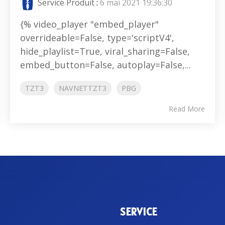
Service Produit
:
6 mai 2021 19:36:30
{% video_player "embed_player"
overrideable=False, type='scriptV4',
hide_playlist=True, viral_sharing=False,
embed_button=False, autoplay=False,...
TZT3
NAVNETTZT3
PBG
Read More
SERVICE