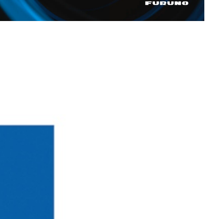
ion
Ecrans LCD
Récépteurs météo Navtex
 de
Récépteurs météo
Capteurs vitesse, vent et
météo
Accessoires vent et météo