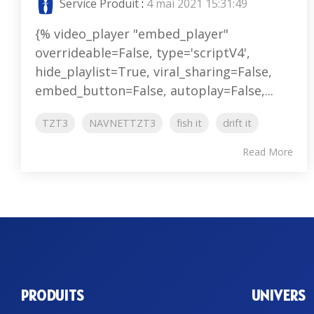
Service Produit
:
4 mai 2021 15:31:49
{% video_player "embed_player"
overrideable=False, type='scriptV4',
hide_playlist=True, viral_sharing=False,
embed_button=False, autoplay=False,...
TZT3
NAVNETTZT3
fish it
drift it
Read More
PRODUITS
UNIVERS