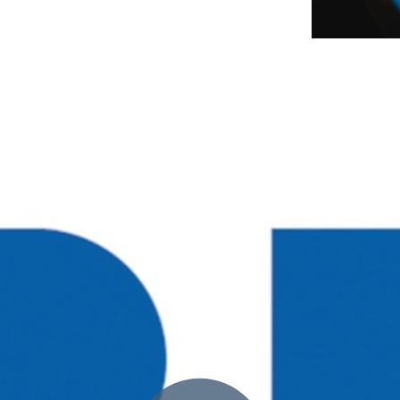
Accessoires communicat
res GPS
s et Capteurs GPS
Passerelles et Systèmes
navigation intégrés
automatiques et Compas
Produits obsolètes
NAVpilot
lectroniques et
ires
gyroscopiques