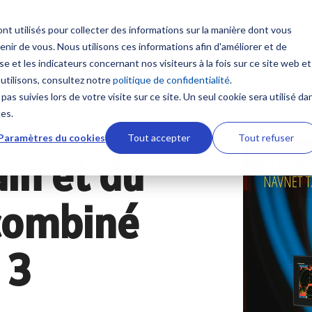
Produit
nt utilisés pour collecter des informations sur la manière dont vous
ir de vous. Nous utilisons ces informations afin d'améliorer et de
Contenus
Formation sur mesure
e et les indicateurs concernant nos visiteurs à la fois sur ce site web et
 multifonction
Communication et Syst
 utilisons, consultez notre
politique de confidentialité
.
satellitaires
Nouveautés
NavSkills Online
pas suivies lors de votre visite sur ce site. Un seul cookie sera utilisé da
TZtouch
ces.
Radio VHF
 et GP1871F
Furuno Academy
Centre de formation
Paramètres du cookies
Tout accepter
Tout refuser
Antennes VHF
ires NavNet TZtouch
in et du
Radio BLU
Monde Furuno
Formation ECDIS CBT
ement et Cartographie
Intercommunication mar
 combiné
Comparatif électronique maritime
Formation personnalisabl
Système Iridium
 afficheur
Système Inmarsat
Programme Furuno
 TIMEZERO
 3
Antennes VSAT
s ECDIS
Antennes TV
aphie marine